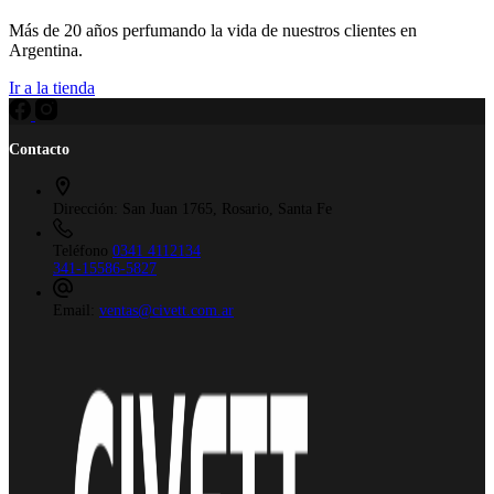
Más de 20 años perfumando la vida de nuestros clientes en
Argentina.
Ir a la tienda
Contacto
Dirección:
San Juan 1765, Rosario, Santa Fe
Teléfono
0341 4112134
341-15586-5827
Email:
ventas@civett.com.ar